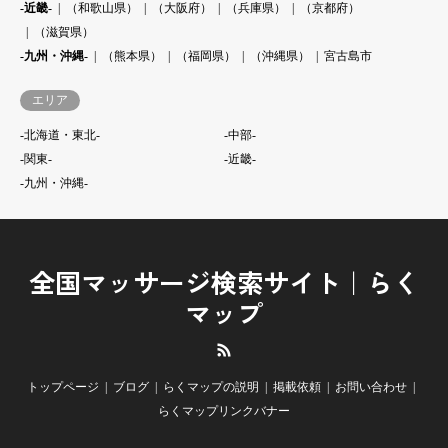
-近畿-
（和歌山県）
（大阪府）
（兵庫県）
（京都府）
（滋賀県）
-九州・沖縄-
（熊本県）
（福岡県）
（沖縄県）
宮古島市
エリア
-北海道・東北-
-中部-
-関東-
-近畿-
-九州・沖縄-
全国マッサージ検索サイト｜らく
マップ
RSS
トップページ
ブログ
らくマップの説明
掲載依頼
お問い合わせ
らくマップリンクバナー