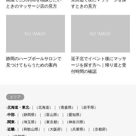
ときのマッサージ店の見方
すときの見方
静岡のハーブボールサロンで
逗子北でイベント後にマッサ
見つけてもらうための案内
ージを探す方へ｜帰り道と受
付時間の確認
エリア
-北海道・東北-
（北海道）
（青森県）
（岩手県）
-中部-
（静岡県）
（富山県）
（愛知県）
-関東-
（埼玉県）
（東京都）
（神奈川県）
-近畿-
（和歌山県）
（大阪府）
（兵庫県）
（京都府）