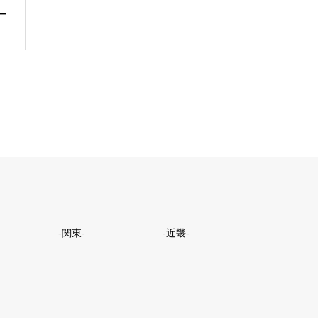
ー
-関東-
-近畿-