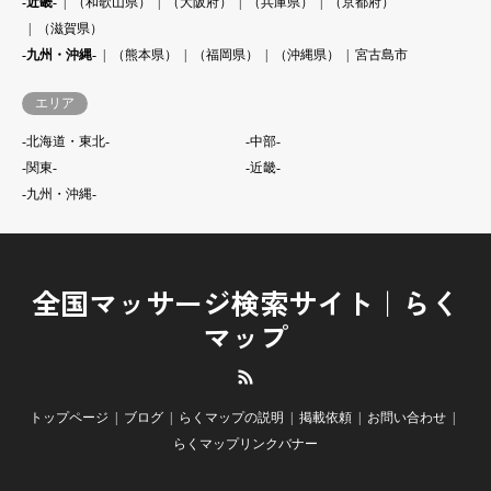
-近畿-
（和歌山県）
（大阪府）
（兵庫県）
（京都府）
（滋賀県）
-九州・沖縄-
（熊本県）
（福岡県）
（沖縄県）
宮古島市
エリア
-北海道・東北-
-中部-
-関東-
-近畿-
-九州・沖縄-
全国マッサージ検索サイト｜らく
マップ
RSS
トップページ
ブログ
らくマップの説明
掲載依頼
お問い合わせ
らくマップリンクバナー