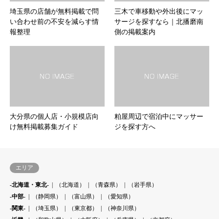
埼玉県の店舗が無料掲載で問
三木で車移動や外出後にマッ
い合わせ前の不安を減らす情
サージを探すなら｜北播磨南
報整理
側の掲載案内
大分県の個人店・小規模店向
粕屋周辺で宿泊中にマッサー
け無料掲載募集ガイド
ジを探す方へ
エリア
-北海道・東北-
（北海道）
（青森県）
（岩手県）
-中部-
（静岡県）
（富山県）
（愛知県）
-関東-
（埼玉県）
（東京都）
（神奈川県）