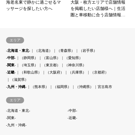
海老名東で静かに過ごせるマ
大阪・枚方エリアで店舗情報
ッサージを探したい方へ
を掲載したい店舗様へ｜生活
圏と車移動に合う店舗情報…
エリア
-北海道・東北-
（北海道）
（青森県）
（岩手県）
-中部-
（静岡県）
（富山県）
（愛知県）
-関東-
（埼玉県）
（東京都）
（神奈川県）
-近畿-
（和歌山県）
（大阪府）
（兵庫県）
（京都府）
（滋賀県）
-九州・沖縄-
（熊本県）
（福岡県）
（沖縄県）
宮古島市
エリア
-北海道・東北-
-中部-
-関東-
-近畿-
-九州・沖縄-