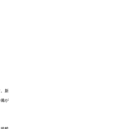
す。新
準備が
料掲載