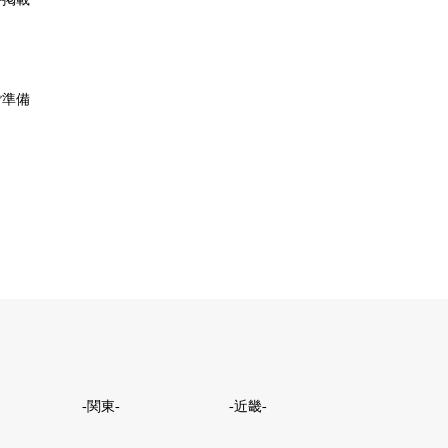
ご準備
-関東-
-近畿-