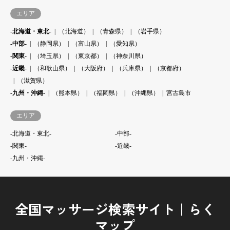
エリア
-北海道・東北-
（北海道）
（青森県）
（岩手県）
-中部-
（静岡県）
（富山県）
（愛知県）
-関東-
（埼玉県）
（東京都）
（神奈川県）
-近畿-
（和歌山県）
（大阪府）
（兵庫県）
（京都府）
（滋賀県）
-九州・沖縄-
（熊本県）
（福岡県）
（沖縄県）
宮古島市
エリア
-北海道・東北-
-中部-
-関東-
-近畿-
-九州・沖縄-
全国マッサージ検索サイト｜らく
マップ