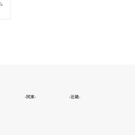
ら
-関東-
-近畿-