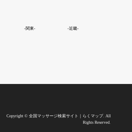
-関東-
-近畿-
｜
Copyright
©
全国マッサージ検索サイト｜らくマップ
. All
Rights Reserved.