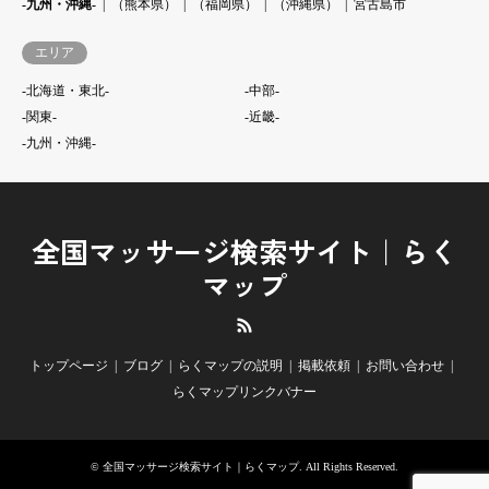
-九州・沖縄-
（熊本県）
（福岡県）
（沖縄県）
宮古島市
エリア
-北海道・東北-
-中部-
-関東-
-近畿-
-九州・沖縄-
全国マッサージ検索サイト｜らく
マップ
RSS
トップページ
ブログ
らくマップの説明
掲載依頼
お問い合わせ
らくマップリンクバナー
©
全国マッサージ検索サイト｜らくマップ
. All Rights Reserved.