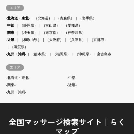
エリア
-北海道・東北-
（北海道）
（青森県）
（岩手県）
-中部-
（静岡県）
（富山県）
（愛知県）
-関東-
（埼玉県）
（東京都）
（神奈川県）
-近畿-
（和歌山県）
（大阪府）
（兵庫県）
（京都府）
（滋賀県）
-九州・沖縄-
（熊本県）
（福岡県）
（沖縄県）
宮古島市
エリア
-北海道・東北-
-中部-
-関東-
-近畿-
-九州・沖縄-
全国マッサージ検索サイト｜らく
マップ