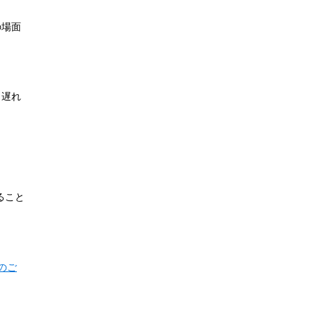
の場面
、遅れ
ること
のご