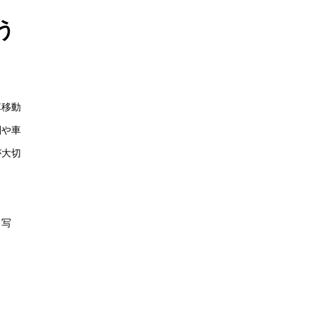
う
車移動
圏や車
が大切
、写