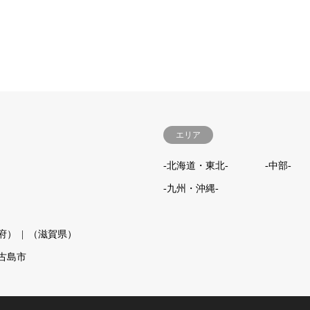
エリア
-北海道・東北-
-中部-
-九州・沖縄-
府）
（滋賀県）
古島市