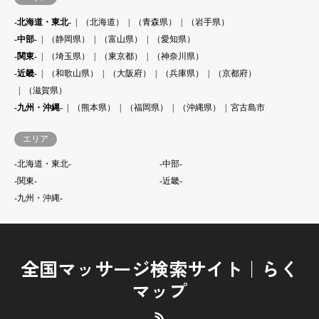
-北海道・東北-
（北海道）
（青森県）
（岩手県）
-中部-
（静岡県）
（富山県）
（愛知県）
-関東-
（埼玉県）
（東京都）
（神奈川県）
-近畿-
（和歌山県）
（大阪府）
（兵庫県）
（京都府）
（滋賀県）
-九州・沖縄-
（熊本県）
（福岡県）
（沖縄県）
宮古島市
エリア
-北海道・東北-
-中部-
-関東-
-近畿-
-九州・沖縄-
全国マッサージ検索サイト｜らく
マップ
RSS