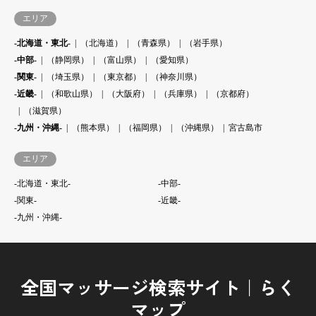
エリア
-北海道・東北-
（北海道）
（青森県）
（岩手県）
-中部-
（静岡県）
（富山県）
（愛知県）
-関東-
（埼玉県）
（東京都）
（神奈川県）
-近畿-
（和歌山県）
（大阪府）
（兵庫県）
（京都府）
（滋賀県）
-九州・沖縄-
（熊本県）
（福岡県）
（沖縄県）
宮古島市
エリア
-北海道・東北-
-中部-
-関東-
-近畿-
-九州・沖縄-
全国マッサージ検索サイト｜らく
マップ