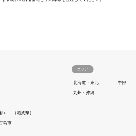
エリア
-北海道・東北-
-中部-
-九州・沖縄-
府）
（滋賀県）
古島市