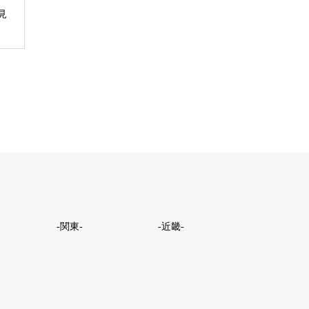
見
-関東-
-近畿-