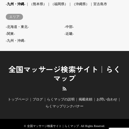
-九州・沖縄-
（熊本県）
（福岡県）
（沖縄県）
宮古島市
エリア
-北海道・東北-
-中部-
-関東-
-近畿-
-九州・沖縄-
全国マッサージ検索サイト｜らく
マップ
RSS
トップページ
ブログ
らくマップの説明
掲載依頼
お問い合わせ
らくマップリンクバナー
©
全国マッサージ検索サイト｜らくマップ
. All Rights Reserved.