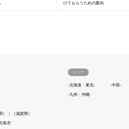
へ
けてもらうための案内
エリア
-北海道・東北-
-中部-
-九州・沖縄-
府）
（滋賀県）
古島市