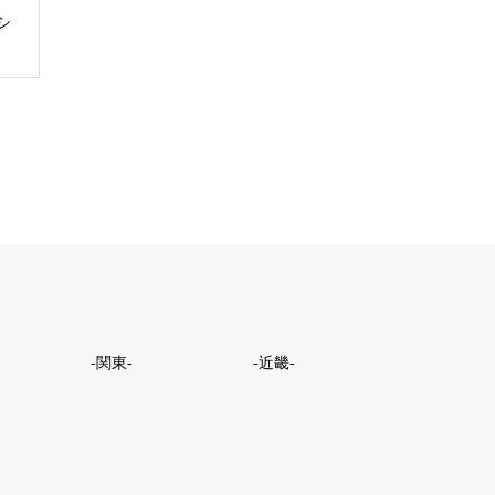
シ
-関東-
-近畿-