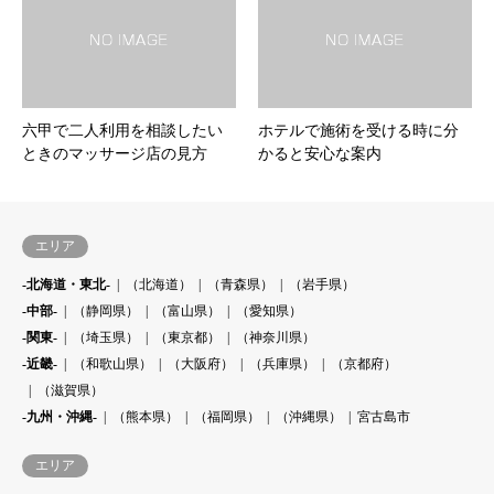
六甲で二人利用を相談したい
ホテルで施術を受ける時に分
ときのマッサージ店の見方
かると安心な案内
エリア
-北海道・東北-
（北海道）
（青森県）
（岩手県）
-中部-
（静岡県）
（富山県）
（愛知県）
-関東-
（埼玉県）
（東京都）
（神奈川県）
-近畿-
（和歌山県）
（大阪府）
（兵庫県）
（京都府）
（滋賀県）
-九州・沖縄-
（熊本県）
（福岡県）
（沖縄県）
宮古島市
エリア