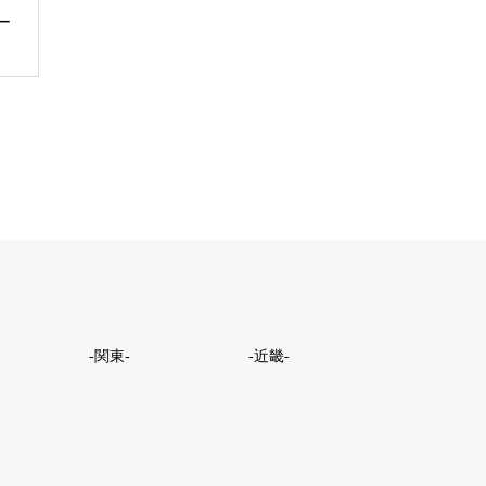
ー
-関東-
-近畿-