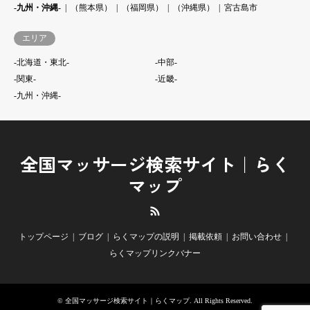
-九州・沖縄-
（熊本県）
（福岡県）
（沖縄県）
宮古島市
エリア
-北海道・東北-
-中部-
-関東-
-近畿-
-九州・沖縄-
全国マッサージ検索サイト｜らく
マップ
RSS
トップページ
ブログ
らくマップの説明
掲載依頼
お問い合わせ
らくマップリンクバナー
©
全国マッサージ検索サイト｜らくマップ
. All Rights Reserved.