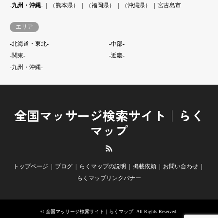
-九州・沖縄-
（熊本県）
（福岡県）
（沖縄県）
宮古島市
エリア
-北海道・東北-
-中部-
-関東-
-近畿-
-九州・沖縄-
全国マッサージ検索サイト｜らく
マップ
RSS
トップページ
ブログ
らくマップの説明
掲載依頼
お問い合わせ
らくマップリンクバナー
©
全国マッサージ検索サイト｜らくマップ
. All Rights Reserved.