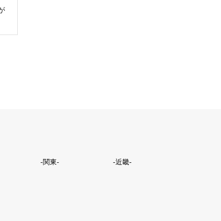
が
-関東-
-近畿-