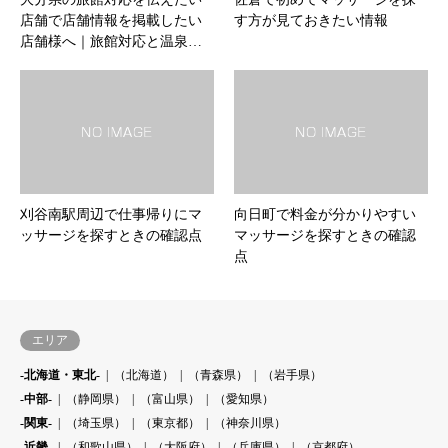
店舗で店舗情報を掲載したい
す方が見ておきたい情報
店舗様へ｜旅館対応と温泉…
刈谷南駅周辺で仕事帰りにマ
向日町で料金が分かりやすい
ッサージを探すときの確認点
マッサージを探すときの確認
点
エリア
-北海道・東北-
（北海道）
（青森県）
（岩手県）
-中部-
（静岡県）
（富山県）
（愛知県）
-関東-
（埼玉県）
（東京都）
（神奈川県）
-近畿-
（和歌山県）
（大阪府）
（兵庫県）
（京都府）