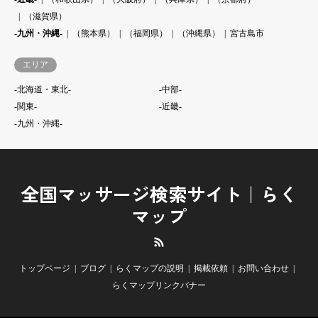
（滋賀県）
-九州・沖縄-
（熊本県）
（福岡県）
（沖縄県）
宮古島市
エリア
-北海道・東北-
-中部-
-関東-
-近畿-
-九州・沖縄-
全国マッサージ検索サイト｜らく
マップ
RSS
トップページ
ブログ
らくマップの説明
掲載依頼
お問い合わせ
らくマップリンクバナー