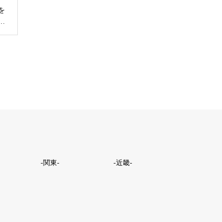
を
…
-関東-
-近畿-