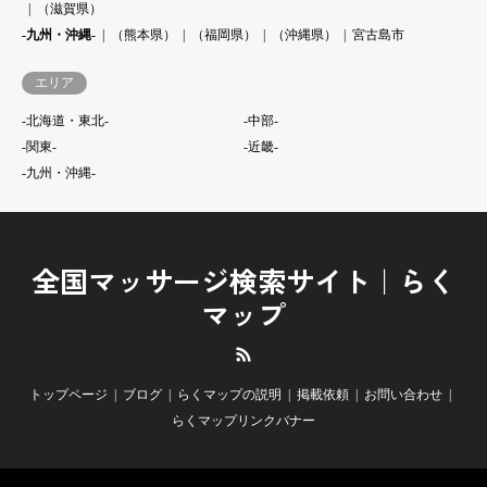
（滋賀県）
-九州・沖縄-
（熊本県）
（福岡県）
（沖縄県）
宮古島市
エリア
-北海道・東北-
-中部-
-関東-
-近畿-
-九州・沖縄-
全国マッサージ検索サイト｜らく
マップ
RSS
トップページ
ブログ
らくマップの説明
掲載依頼
お問い合わせ
らくマップリンクバナー