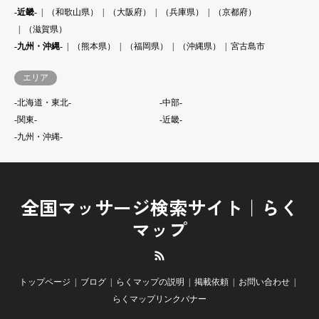
-近畿-
（和歌山県）
（大阪府）
（兵庫県）
（京都府）
（滋賀県）
-九州・沖縄-
（熊本県）
（福岡県）
（沖縄県）
宮古島市
エリア
-北海道・東北-
-中部-
-関東-
-近畿-
-九州・沖縄-
全国マッサージ検索サイト｜らく
マップ
RSS
トップページ
ブログ
らくマップの説明
掲載依頼
お問い合わせ
らくマップリンクバナー