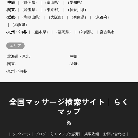
-中部-
（静岡県）
（富山県）
（愛知県）
-関東-
（埼玉県）
（東京都）
（神奈川県）
-近畿-
（和歌山県）
（大阪府）
（兵庫県）
（京都府）
（滋賀県）
-九州・沖縄-
（熊本県）
（福岡県）
（沖縄県）
宮古島市
エリア
-北海道・東北-
-中部-
-関東-
-近畿-
-九州・沖縄-
全国マッサージ検索サイト｜らく
マップ
RSS
トップページ
ブログ
らくマップの説明
掲載依頼
お問い合わせ