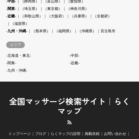
-中部-
（静岡県）
（富山県）
（愛知県）
-関東-
（埼玉県）
（東京都）
（神奈川県）
-近畿-
（和歌山県）
（大阪府）
（兵庫県）
（京都府）
（滋賀県）
-九州・沖縄-
（熊本県）
（福岡県）
（沖縄県）
宮古島市
エリア
-北海道・東北-
-中部-
-関東-
-近畿-
-九州・沖縄-
全国マッサージ検索サイト｜らく
マップ
RSS
トップページ
ブログ
らくマップの説明
掲載依頼
お問い合わせ