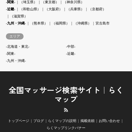
-関東-
（埼玉県）
（東京都）
（神奈川県）
-近畿-
（和歌山県）
（大阪府）
（兵庫県）
（京都府）
（滋賀県）
-九州・沖縄-
（熊本県）
（福岡県）
（沖縄県）
宮古島市
エリア
-北海道・東北-
-中部-
-関東-
-近畿-
-九州・沖縄-
全国マッサージ検索サイト｜らく
マップ
RSS
トップページ
ブログ
らくマップの説明
掲載依頼
お問い合わせ
らくマップリンクバナー