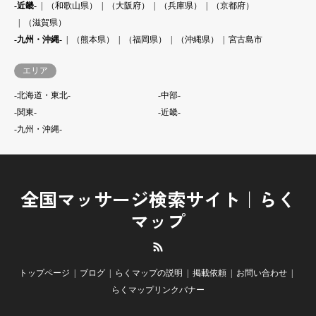
-近畿-
（和歌山県）
（大阪府）
（兵庫県）
（京都府）
（滋賀県）
-九州・沖縄-
（熊本県）
（福岡県）
（沖縄県）
宮古島市
エリア
-北海道・東北-
-中部-
-関東-
-近畿-
-九州・沖縄-
全国マッサージ検索サイト｜らく
マップ
RSS
トップページ
ブログ
らくマップの説明
掲載依頼
お問い合わせ
らくマップリンクバナー