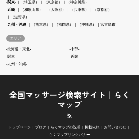
-関東-
（埼玉県）
（東京都）
（神奈川県）
-近畿-
（和歌山県）
（大阪府）
（兵庫県）
（京都府）
（滋賀県）
-九州・沖縄-
（熊本県）
（福岡県）
（沖縄県）
宮古島市
エリア
-北海道・東北-
-中部-
-関東-
-近畿-
-九州・沖縄-
全国マッサージ検索サイト｜らく
マップ
RSS
トップページ
ブログ
らくマップの説明
掲載依頼
お問い合わせ
らくマップリンクバナー