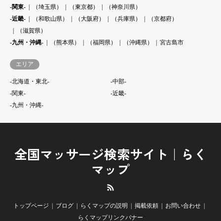
-関東-
（埼玉県）
（東京都）
（神奈川県）
-近畿-
（和歌山県）
（大阪府）
（兵庫県）
（京都府）
（滋賀県）
-九州・沖縄-
（熊本県）
（福岡県）
（沖縄県）
宮古島市
エリア
-北海道・東北-
-中部-
-関東-
-近畿-
-九州・沖縄-
全国マッサージ検索サイト｜らく
マップ
RSS
トップページ
ブログ
らくマップの説明
掲載依頼
お問い合わせ
らくマップリンクバナー