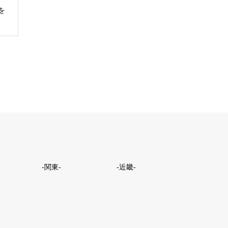
を
-関東-
-近畿-