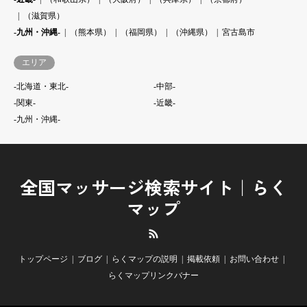
（滋賀県）
-九州・沖縄-
（熊本県）
（福岡県）
（沖縄県）
宮古島市
エリア
-北海道・東北-
-中部-
-関東-
-近畿-
-九州・沖縄-
全国マッサージ検索サイト｜らく
マップ
RSS
トップページ
ブログ
らくマップの説明
掲載依頼
お問い合わせ
らくマップリンクバナー