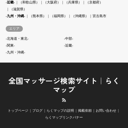
-近畿-
（和歌山県）
（大阪府）
（兵庫県）
（京都府）
（滋賀県）
-九州・沖縄-
（熊本県）
（福岡県）
（沖縄県）
宮古島市
エリア
-北海道・東北-
-中部-
-関東-
-近畿-
-九州・沖縄-
全国マッサージ検索サイト｜らく
マップ
RSS
トップページ
ブログ
らくマップの説明
掲載依頼
お問い合わせ
らくマップリンクバナー