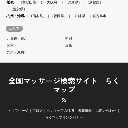
-近畿-
（和歌山県）
（大阪府）
（兵庫県）
（京都府）
（滋賀県）
-九州・沖縄-
（熊本県）
（福岡県）
（沖縄県）
宮古島市
エリア
-北海道・東北-
-中部-
-関東-
-近畿-
-九州・沖縄-
全国マッサージ検索サイト｜らく
マップ
RSS
トップページ
ブログ
らくマップの説明
掲載依頼
お問い合わせ
らくマップリンクバナー