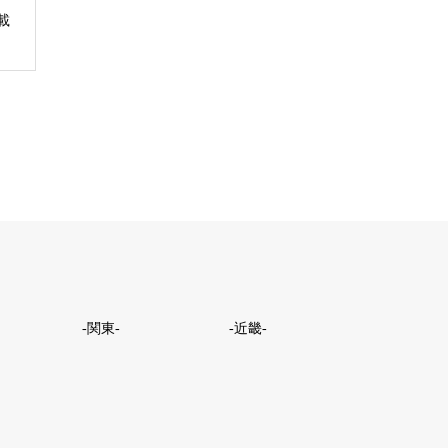
載
-関東-
-近畿-