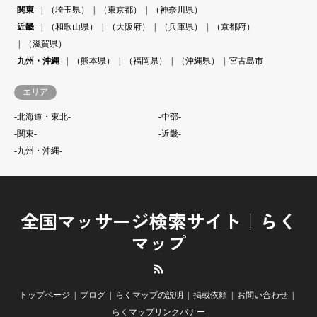
-関東-
（埼玉県）
（東京都）
（神奈川県）
-近畿-
（和歌山県）
（大阪府）
（兵庫県）
（京都府）
（滋賀県）
-九州・沖縄-
（熊本県）
（福岡県）
（沖縄県）
宮古島市
エリア
-北海道・東北-
-中部-
-関東-
-近畿-
-九州・沖縄-
全国マッサージ検索サイト｜らく
マップ
RSS
トップページ
ブログ
らくマップの説明
掲載依頼
お問い合わせ
らくマップリンクバナー