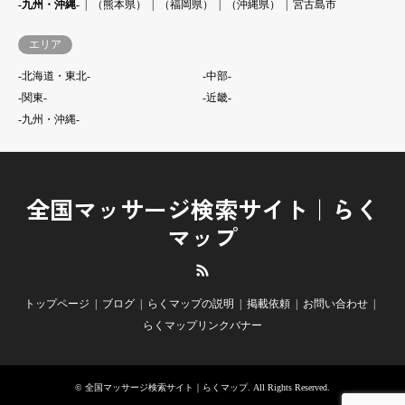
-九州・沖縄-
（熊本県）
（福岡県）
（沖縄県）
宮古島市
エリア
-北海道・東北-
-中部-
-関東-
-近畿-
-九州・沖縄-
全国マッサージ検索サイト｜らく
マップ
RSS
トップページ
ブログ
らくマップの説明
掲載依頼
お問い合わせ
らくマップリンクバナー
©
全国マッサージ検索サイト｜らくマップ
. All Rights Reserved.