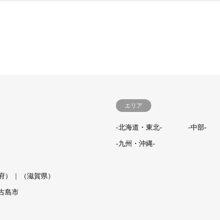
エリア
-北海道・東北-
-中部-
-九州・沖縄-
府）
（滋賀県）
古島市