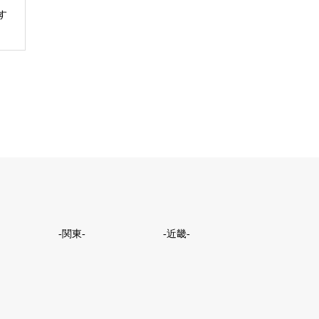
す
-関東-
-近畿-