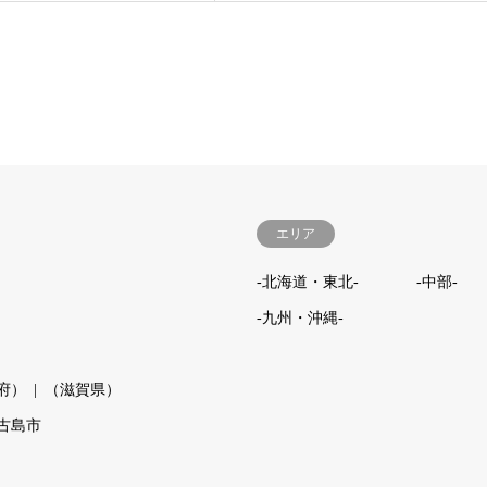
エリア
-北海道・東北-
-中部-
-九州・沖縄-
府）
（滋賀県）
古島市