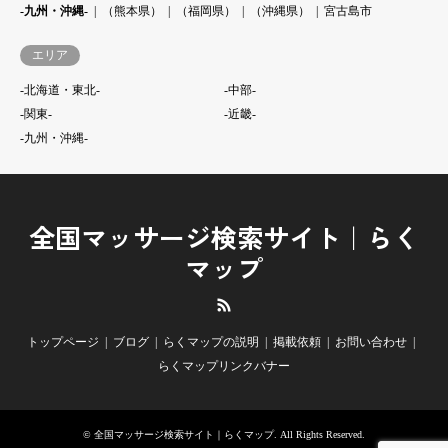
-九州・沖縄-
（熊本県）
（福岡県）
（沖縄県）
宮古島市
エリア
-北海道・東北-
-中部-
-関東-
-近畿-
-九州・沖縄-
全国マッサージ検索サイト｜らく
マップ
RSS
トップページ
ブログ
らくマップの説明
掲載依頼
お問い合わせ
らくマップリンクバナー
©
全国マッサージ検索サイト｜らくマップ
. All Rights Reserved.