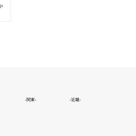
や
-関東-
-近畿-