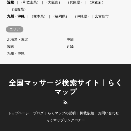
-近畿-
（和歌山県）
（大阪府）
（兵庫県）
（京都府）
（滋賀県）
-九州・沖縄-
（熊本県）
（福岡県）
（沖縄県）
宮古島市
エリア
-北海道・東北-
-中部-
-関東-
-近畿-
-九州・沖縄-
全国マッサージ検索サイト｜らく
マップ
RSS
トップページ
ブログ
らくマップの説明
掲載依頼
お問い合わせ
らくマップリンクバナー