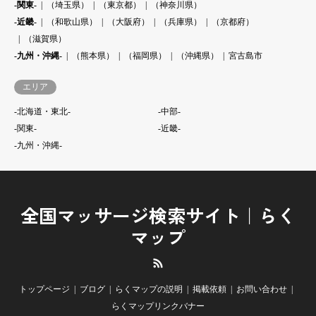
-関東-
（埼玉県）
（東京都）
（神奈川県）
-近畿-
（和歌山県）
（大阪府）
（兵庫県）
（京都府）
（滋賀県）
-九州・沖縄-
（熊本県）
（福岡県）
（沖縄県）
宮古島市
エリア
-北海道・東北-
-中部-
-関東-
-近畿-
-九州・沖縄-
全国マッサージ検索サイト｜らく
マップ
RSS
トップページ
ブログ
らくマップの説明
掲載依頼
お問い合わせ
らくマップリンクバナー