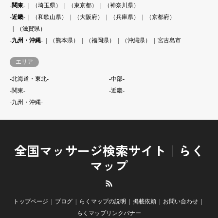
-関東-
（埼玉県）
（東京都）
（神奈川県）
-近畿-
（和歌山県）
（大阪府）
（兵庫県）
（京都府）
（滋賀県）
-九州・沖縄-
（熊本県）
（福岡県）
（沖縄県）
宮古島市
エリア
-北海道・東北-
-中部-
-関東-
-近畿-
-九州・沖縄-
全国マッサージ検索サイト｜らく
マップ
RSS
トップページ
ブログ
らくマップの説明
掲載依頼
お問い合わせ
らくマップリンクバナー