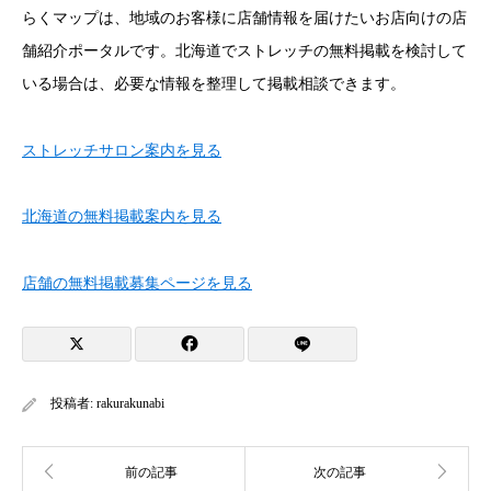
らくマップは、地域のお客様に店舗情報を届けたいお店向けの店
舗紹介ポータルです。北海道でストレッチの無料掲載を検討して
いる場合は、必要な情報を整理して掲載相談できます。
ストレッチサロン案内を見る
北海道の無料掲載案内を見る
店舗の無料掲載募集ページを見る
投稿者:
rakurakunabi