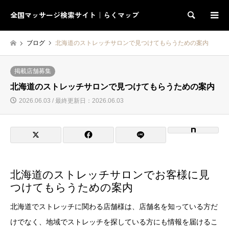
全国マッサージ検索サイト｜らくマップ
検索
ブログ
北海道のストレッチサロンで見つけてもらうための案内
掲載店舗募集
北海道のストレッチサロンで見つけてもらうための案内
2026.06.03 / 最終更新日：2026.06.03
北海道のストレッチサロンでお客様に見
つけてもらうための案内
北海道でストレッチに関わる店舗様は、店舗名を知っている方だ
けでなく、地域でストレッチを探している方にも情報を届けるこ